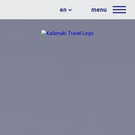
en
menu