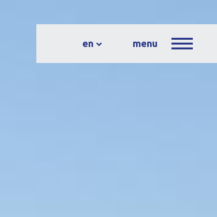
en
menu