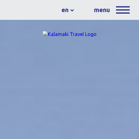
en
menu