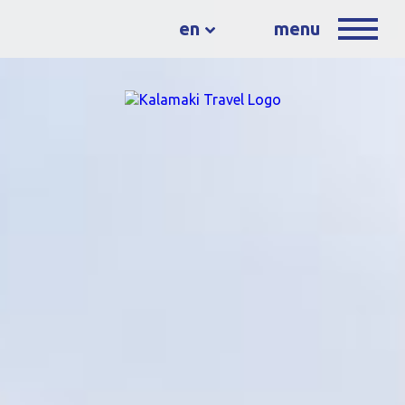
en
menu