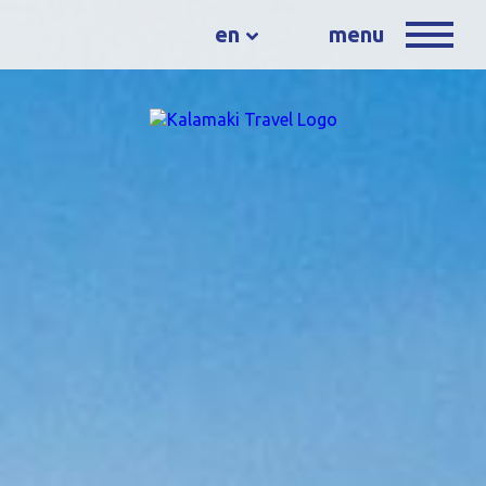
en
menu