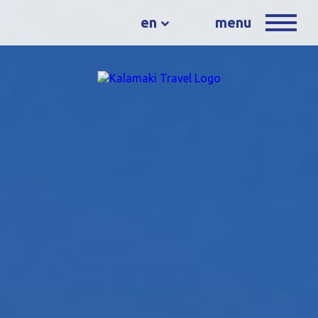
en
menu