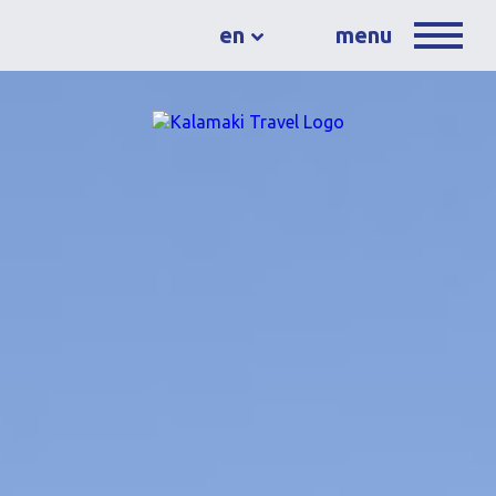
en
menu