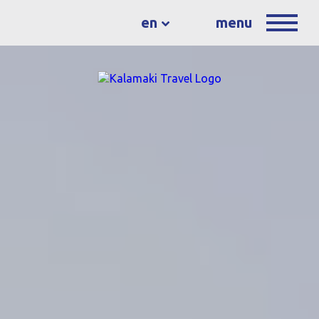
en
menu