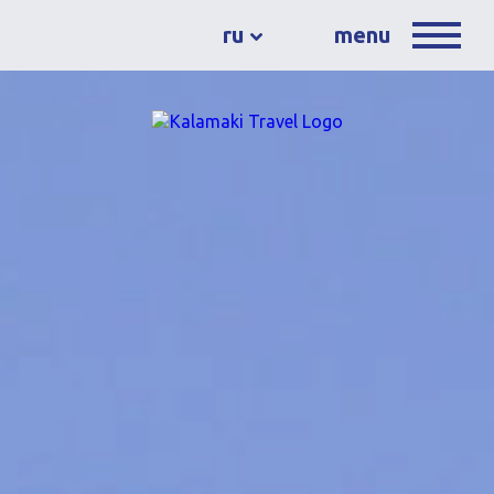
ru
menu