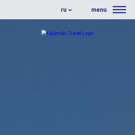
ru
menu