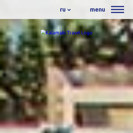
ru
menu