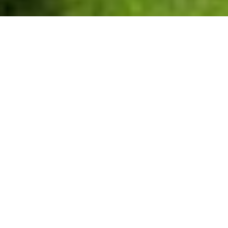
Blue Sea Beach Affiliated by Meliá
Пляжный отель
Heraklion
,
Stalida
5-звездочный курортный отель Blue Sea Beach,
предоставляет своим гостям условия для идеального
отдыха, ощущение роскоши и комфорта в сочетании