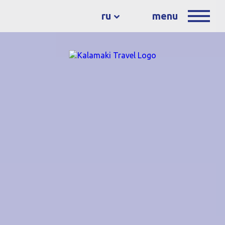
ru
menu