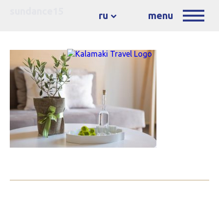
sundance15
ru
menu