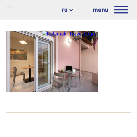
4-1
ru
menu