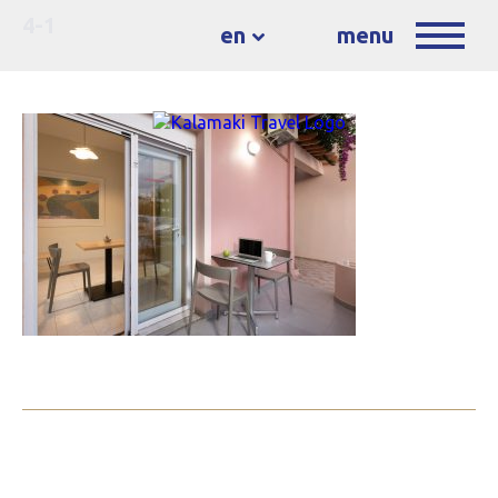
4-1
en
menu