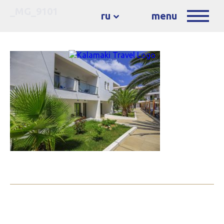
_MG_9101
ru
menu