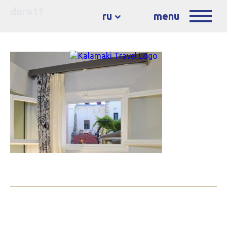
doro11
ru
menu