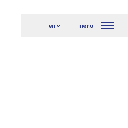
en
menu