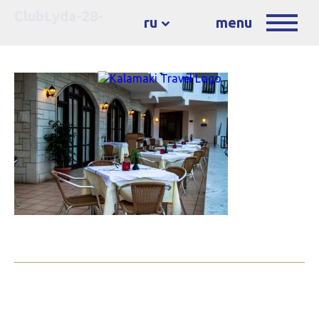
ClubLyda-28-
ru
menu