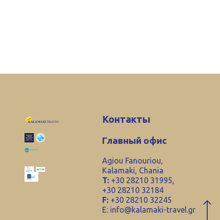
Контакты
Главный офис
Agiou Fanouriou,
Kalamaki, Chania
T:
+30 28210 31995,
+30 28210 32184
F:
+30 28210 32245
E:
info@kalamaki-travel.gr