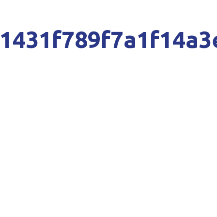
1431f789f7a1f14a3