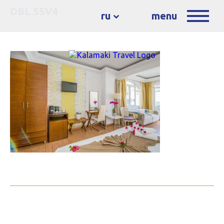
DBL SSV4
ru
menu