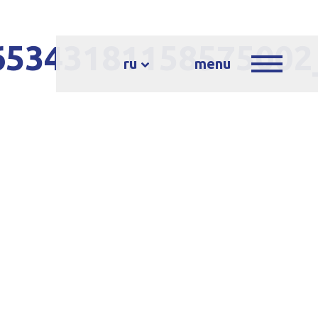
65343181158575002
ru
menu