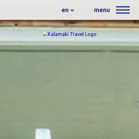
en
menu