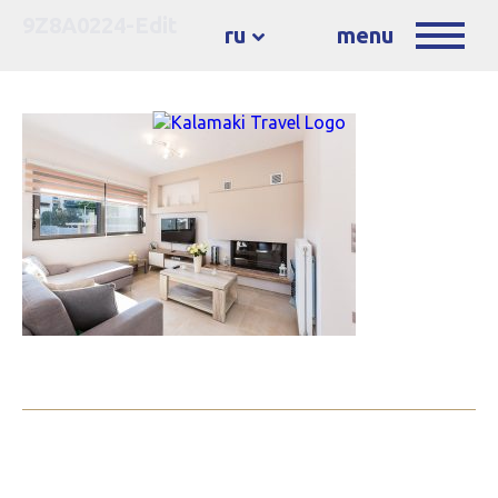
9Z8A0224-Edit
ru
menu