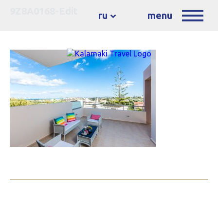
9Z8A0168-Edit
ru
menu