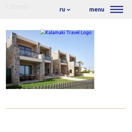
L529402
ru
menu