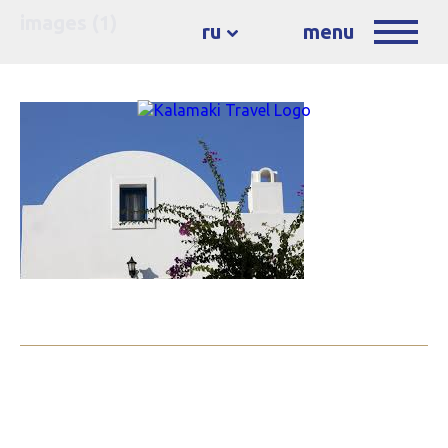
images (1)
ru
menu