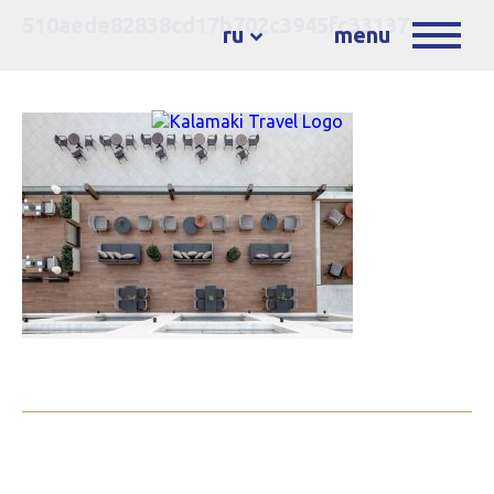
510aede82838cd17b702c3945fc33137
ru
menu