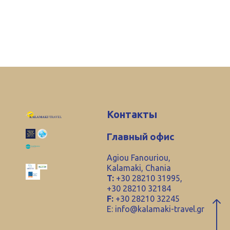
Контакты
Главный офис
Agiou Fanouriou,
Kalamaki, Chania
T:
+30 28210 31995,
+30 28210 32184
F:
+30 28210 32245
E:
info@kalamaki-travel.gr