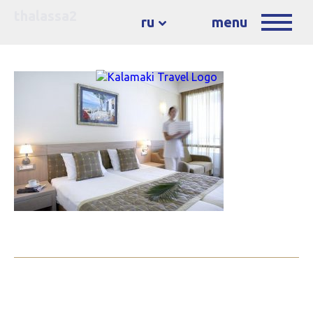
thalassa2
ru
menu