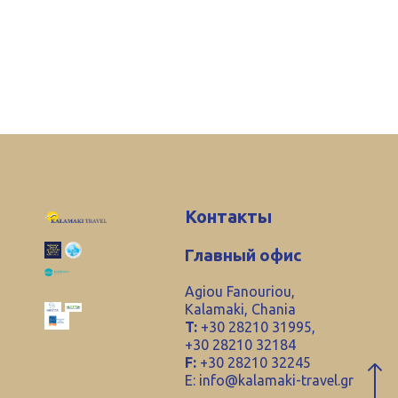
Контакты
Главный офис
Agiou Fanouriou,
Kalamaki, Chania
T:
+30 28210 31995,
+30 28210 32184
F:
+30 28210 32245
E:
info@kalamaki-travel.gr