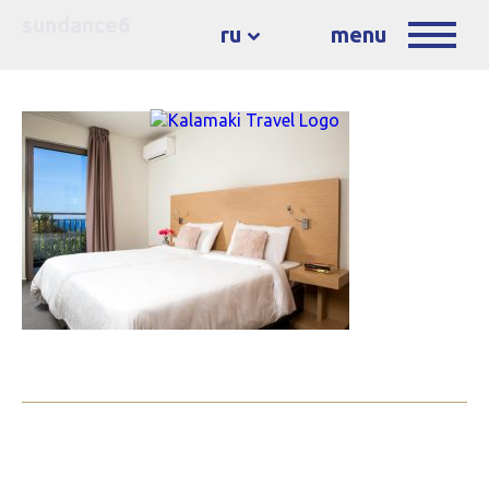
sundance6
ru
menu