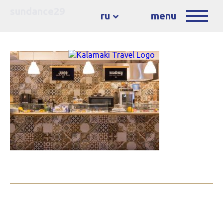
sundance29
ru
menu