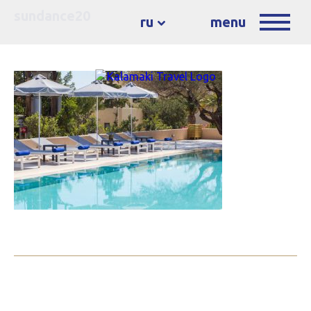
sundance20
ru
menu