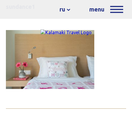
sundance1
ru
menu