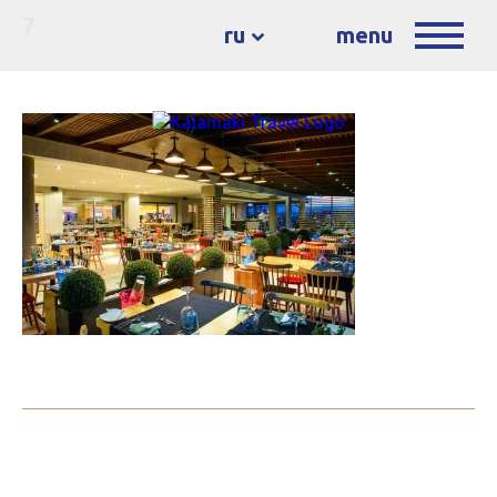
7
ru
menu