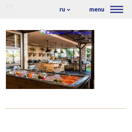
29
ru
menu