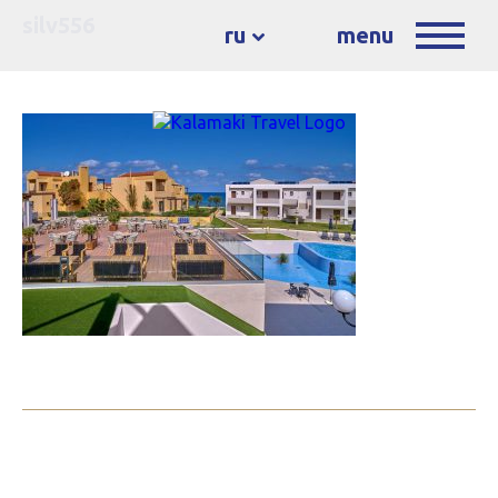
silv556
ru
menu