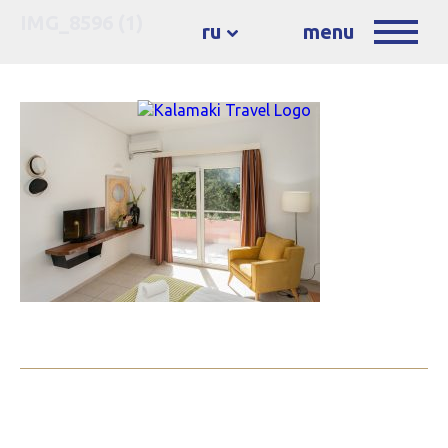
IMG_8596 (1)
ru
menu