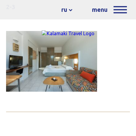
2-3
ru
menu