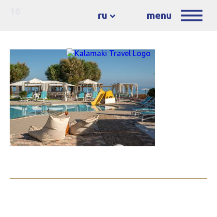
16
ru
menu