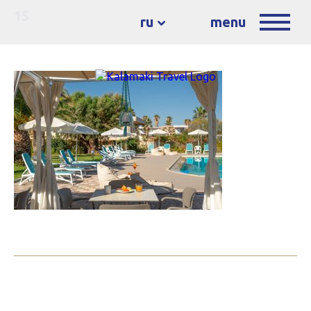
15
ru
menu