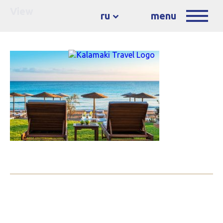
View
ru
menu