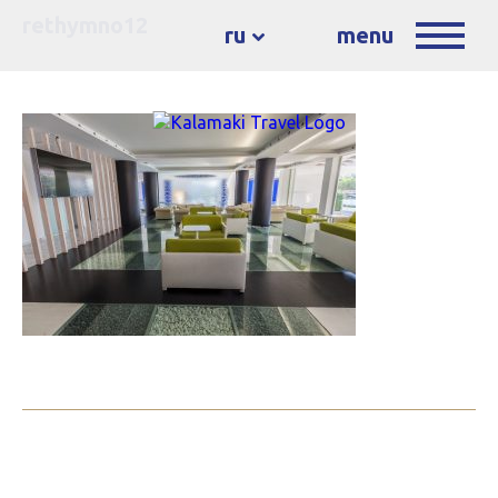
rethymno12
ru
menu