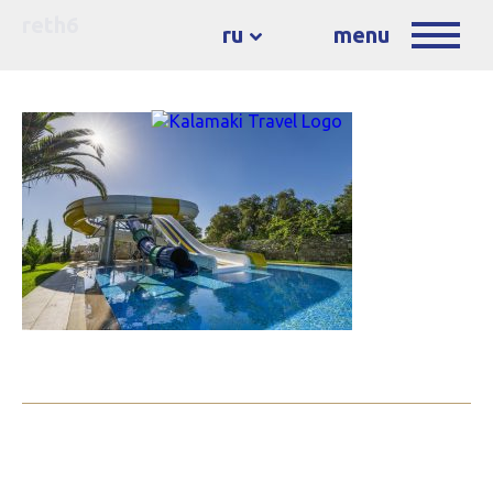
reth6
ru
menu