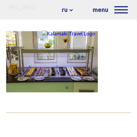
_MG_9410
ru
menu