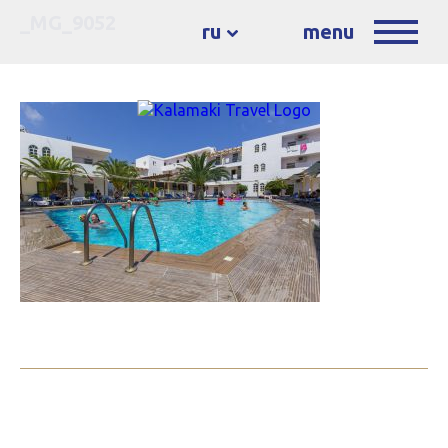
_MG_9052
ru
menu