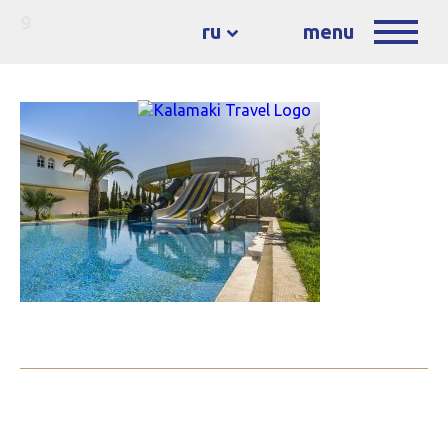
9
ru
menu