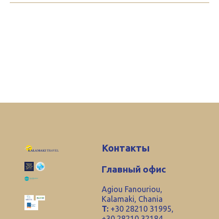
Контакты
Главный офис
Agiou Fanouriou,
Kalamaki, Chania
T:
+30 28210 31995,
+30 28210 32184