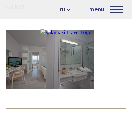
reth13
ru
menu