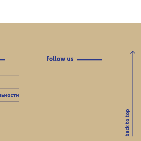
follow us
льности
back to top