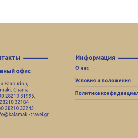
нтакты
Информация
О нас
авный офис
Условия и положения
u Fanouriou,
maki, Chania
Политика конфиденциа
0 28210 31995,
 28210 32184
0 28210 32245
fo@kalamaki-travel.gr