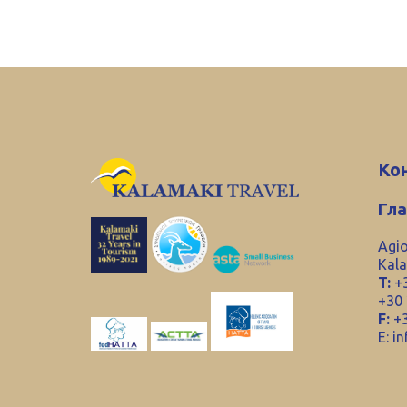
Ко
Гл
Agio
Kala
T:
+3
+30
F:
+3
E:
in